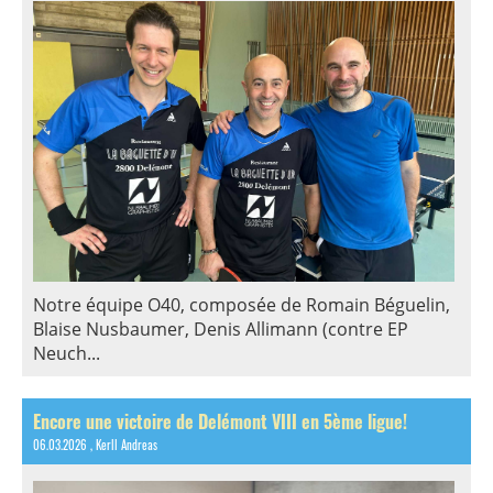
Notre équipe O40, composée de Romain Béguelin,
Blaise Nusbaumer, Denis Allimann (contre EP
Neuch...
Encore une victoire de Delémont VIII en 5ème ligue!
06.03.2026
, Kerll Andreas