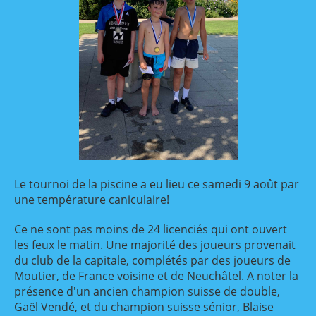
Le tournoi de la piscine a eu lieu ce samedi 9 août par
une température caniculaire!
Ce ne sont pas moins de 24 licenciés qui ont ouvert
les feux le matin. Une majorité des joueurs provenait
du club de la capitale, complétés par des joueurs de
Moutier, de France voisine et de Neuchâtel. A noter la
présence d'un ancien champion suisse de double,
Gaël Vendé, et du champion suisse sénior, Blaise