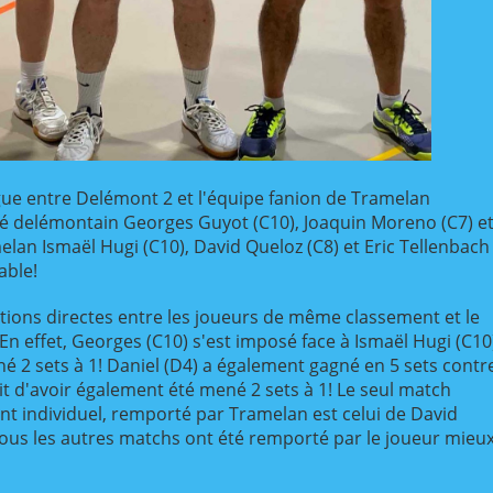
igue entre Delémont 2 et l'équipe fanion de Tramelan
ôté delémontain Georges Guyot (C10), Joaquin Moreno (C7) e
elan Ismaël Hugi (C10), David Queloz (C8) et Eric Tellenbach
able!
tions directes entre les joueurs de même classement et le
. En effet, Georges (C10) s'est imposé face à Ismaël Hugi (C10
né 2 sets à 1! Daniel (D4) a également gagné en 5 sets contr
ait d'avoir également été mené 2 sets à 1! Le seul match
nt individuel, remporté par Tramelan est celui de David
 Tous les autres matchs ont été remporté par le joueur mieu