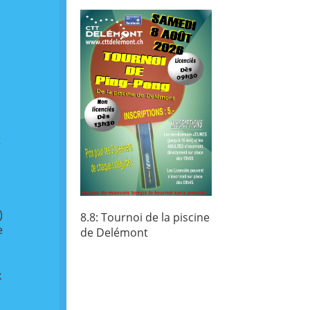
t
)
8.8: Tournoi de la piscine
e
de Delémont
x