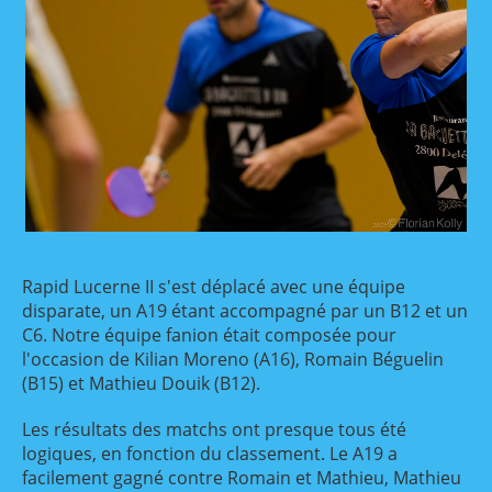
Rapid Lucerne II s'est déplacé avec une équipe
disparate, un A19 étant accompagné par un B12 et un
C6. Notre équipe fanion était composée pour
l'occasion de Kilian Moreno (A16), Romain Béguelin
(B15) et Mathieu Douik (B12).
Les résultats des matchs ont presque tous été
logiques, en fonction du classement. Le A19 a
facilement gagné contre Romain et Mathieu, Mathieu